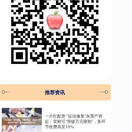
推荐资讯
一片红配资 “征信修复”灰黑产再
起：宣称可“突破万元限制”，多环
节收费高至10%