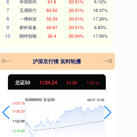
6
毕得医药
61.6
20.01%
6.12%
7
五洲医疗
83.62
20.01%
18.37%
8
一博科技
53.33
20.01%
17.26%
9
耐科装备
49.67
20.01%
6.83%
10
朗特智能
26.4
20.00%
17.06%
沪深京行情 实时轮播
北证50
1134.24
创业
11.37
1.01%