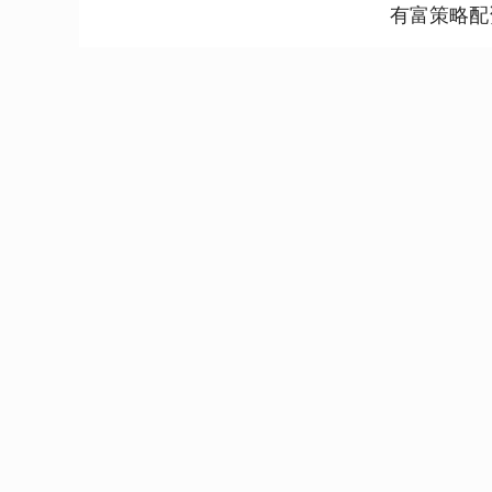
有富策略配
深证成指
14311.01
8
1.02%
200.89
1.4