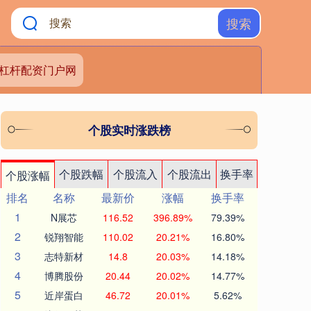
搜索
杠杆配资门户网
个股实时涨跌榜
个股跌幅
个股流入
个股流出
换手率
个股涨幅
排名
名称
最新价
涨幅
换手率
1
N展芯
116.52
396.89%
79.39%
2
锐翔智能
110.02
20.21%
16.80%
3
志特新材
14.8
20.03%
14.18%
4
博腾股份
20.44
20.02%
14.77%
5
近岸蛋白
46.72
20.01%
5.62%