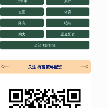
上半年
累计
全国
体育
降息
唱响
助力
亚金配资
全部话题标签
关注 有富策略配资