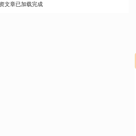
资文章已加载完成
沪深300
4694.44
2%
43.13
0.93%