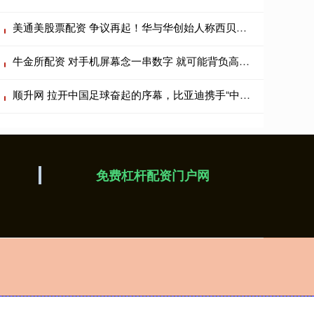
美通美股票配资 争议再起！华与华创始人称西贝被算计 罗永浩：下午六点前公开道歉
牛金所配资 对手机屏幕念一串数字 就可能背负高额网贷？网上热传的“新骗术”是真是假？
顺升网 拉开中国足球奋起的序幕，比亚迪携手“中国足球小将”征战2034杯_少年_新能源_车下线
免费杠杆配资门户网