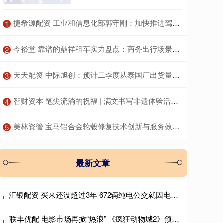
​捷希源配资 工业和信息化部郭守刚：加快推进驾驶自动化、碰撞安全等重点标准研制
1
​今裕堂 靠谱的鼎祥租车实力盘点：商务出行场景下的服务保障解析
2
​天天配资 中际旭创：预计二季度从泰国厂出货量已能满足北美客户订单需求
3
​智财资本 笔尖流淌的祝福 | 满文书写非遗体验活动圆满举行
4
​美林资管 宝马铝合金轮毂修复技术创新与服务效果：领驰引领行业服务标准
5
最新文章
汇银配资 买来还没超过3年 672辆纯电公交就因电池故障大面积停运！东莞最大公交公司起诉卖家
联丰优配 电影市场再掀“热浪” 《疯狂动物城2》预售票房破2亿元