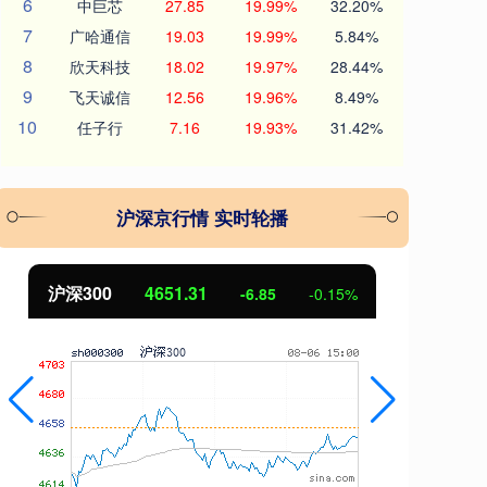
6
中巨芯
27.85
19.99%
32.20%
7
广哈通信
19.03
19.99%
5.84%
8
欣天科技
18.02
19.97%
28.44%
9
飞天诚信
12.56
19.96%
8.49%
10
任子行
7.16
19.93%
31.42%
沪深京行情 实时轮播
沪深300
4651.31
北
-6.85
-0.15%