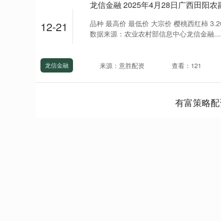
龙信金融 2025年4月28日广西田
品种 最高价 最低价 大宗价 樱桃西红柿 3.20 1.00
12-21
数据来源：农业农村部信息中心龙信金融...
来源：意胜配资
查看：121
龙信金融
有富策略配
上证指数
3900.35
00
-0.01%
21.92
0.