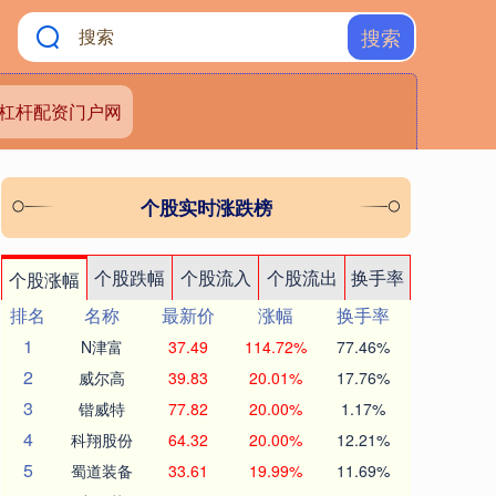
搜索
杠杆配资门户网
个股实时涨跌榜
个股跌幅
个股流入
个股流出
换手率
个股涨幅
排名
名称
最新价
涨幅
换手率
1
N津富
37.49
114.72%
77.46%
2
威尔高
39.83
20.01%
17.76%
3
锴威特
77.82
20.00%
1.17%
4
科翔股份
64.32
20.00%
12.21%
5
蜀道装备
33.61
19.99%
11.69%