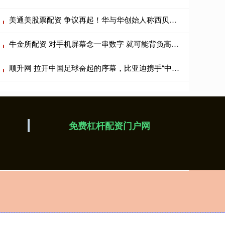
美通美股票配资 争议再起！华与华创始人称西贝被算计 罗永浩：下午六点前公开道歉
牛金所配资 对手机屏幕念一串数字 就可能背负高额网贷？网上热传的“新骗术”是真是假？
顺升网 拉开中国足球奋起的序幕，比亚迪携手“中国足球小将”征战2034杯_少年_新能源_车下线
免费杠杆配资门户网