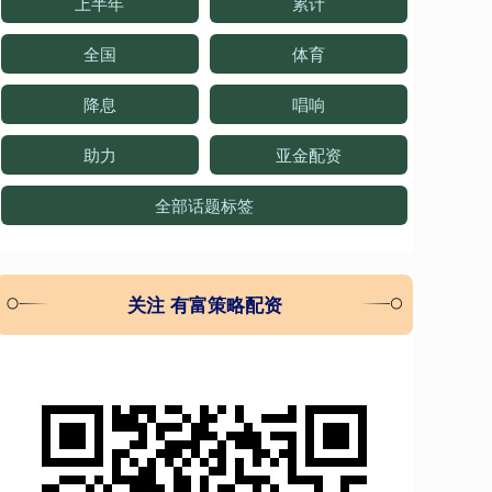
上半年
累计
全国
体育
降息
唱响
助力
亚金配资
全部话题标签
关注 有富策略配资