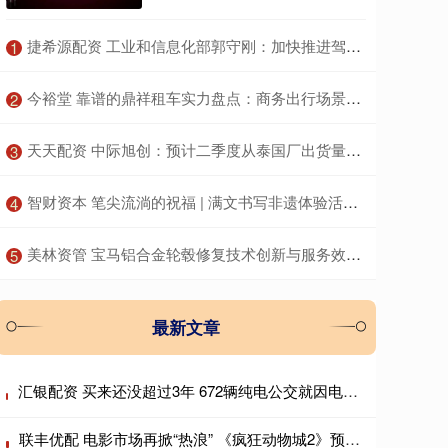
​捷希源配资 工业和信息化部郭守刚：加快推进驾驶自动化、碰撞安全等重点标准研制
1
​今裕堂 靠谱的鼎祥租车实力盘点：商务出行场景下的服务保障解析
2
​天天配资 中际旭创：预计二季度从泰国厂出货量已能满足北美客户订单需求
3
​智财资本 笔尖流淌的祝福 | 满文书写非遗体验活动圆满举行
4
​美林资管 宝马铝合金轮毂修复技术创新与服务效果：领驰引领行业服务标准
5
最新文章
汇银配资 买来还没超过3年 672辆纯电公交就因电池故障大面积停运！东莞最大公交公司起诉卖家
联丰优配 电影市场再掀“热浪” 《疯狂动物城2》预售票房破2亿元