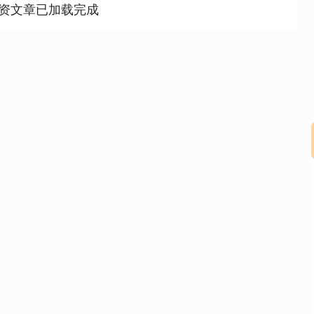
资文章已加载完成
沪深300
4658.15
.86%
57.22
1.24%