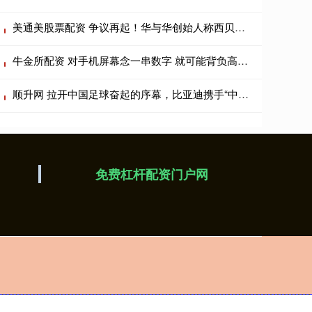
美通美股票配资 争议再起！华与华创始人称西贝被算计 罗永浩：下午六点前公开道歉
牛金所配资 对手机屏幕念一串数字 就可能背负高额网贷？网上热传的“新骗术”是真是假？
顺升网 拉开中国足球奋起的序幕，比亚迪携手“中国足球小将”征战2034杯_少年_新能源_车下线
免费杠杆配资门户网