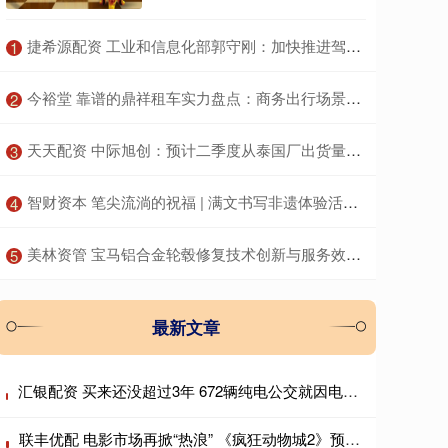
​捷希源配资 工业和信息化部郭守刚：加快推进驾驶自动化、碰撞安全等重点标准研制
1
​今裕堂 靠谱的鼎祥租车实力盘点：商务出行场景下的服务保障解析
2
​天天配资 中际旭创：预计二季度从泰国厂出货量已能满足北美客户订单需求
3
​智财资本 笔尖流淌的祝福 | 满文书写非遗体验活动圆满举行
4
​美林资管 宝马铝合金轮毂修复技术创新与服务效果：领驰引领行业服务标准
5
最新文章
汇银配资 买来还没超过3年 672辆纯电公交就因电池故障大面积停运！东莞最大公交公司起诉卖家
联丰优配 电影市场再掀“热浪” 《疯狂动物城2》预售票房破2亿元