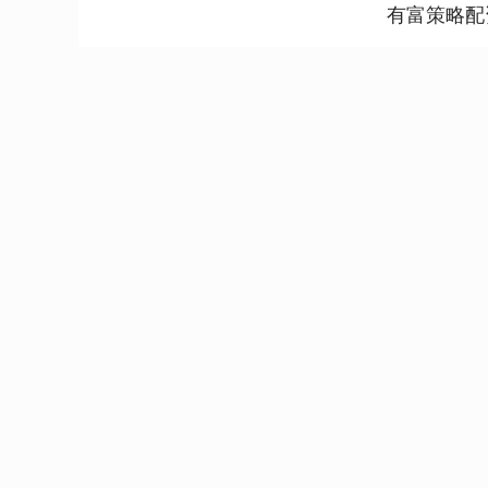
有富策略配
深证成指
14144.20
.15
1.47%
258.49
1