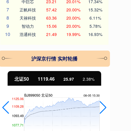
6
中巨芯
23.21
20.01%
17.34%
7
正帆科技
57.42
20.00%
15.32%
8
天禄科技
63.36
20.00%
6.11%
9
智动力
15.06
20.00%
5.78%
10
浩通科技
21.49
19.99%
16.93%
沪深京行情 实时轮播
北证50
1119.46
创
25.97
2.38%