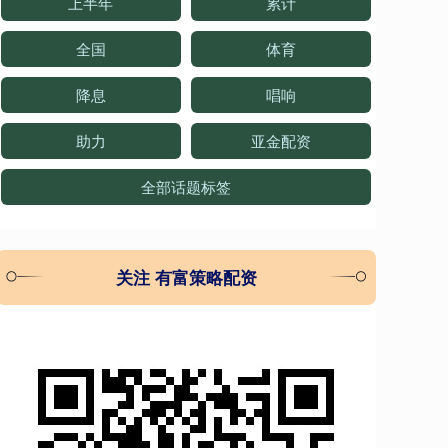
上半年
累计
全国
体育
降息
唱响
助力
亚金配资
全部话题标签
关注 有富策略配资