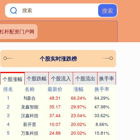
搜索
杠杆配资门户网
个股实时涨跌榜
个股跌幅
个股流入
个股流出
换手率
个股涨幅
排名
名称
最新价
涨幅
换手率
1
N森合
48.31
66.24%
64.29%
2
龙鑫智能
35.17
29.97%
47.98%
3
汉鑫科技
37.44
23.04%
33.62%
4
新开普
10.07
20.02%
8.66%
5
万集科技
24.88
20.02%
15.81%