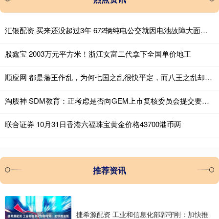
汇银配资 买来还没超过3年 672辆纯电公交就因电池故障大面积停运！东莞最大公交公司起诉卖家
股鑫宝 2003万元平方米！浙江女富二代拿下全国单价地王
顺应网 都是藩王作乱，为何七国之乱很快平定，而八王之乱却持续15年？
淘股神 SDM教育：正考虑是否向GEM上市复核委员会提交要求就除牌决定进行进一步复核
联合证券 10月31日香港六福珠宝黄金价格43700港币两
推荐资讯
捷希源配资 工业和信息化部郭守刚：加快推