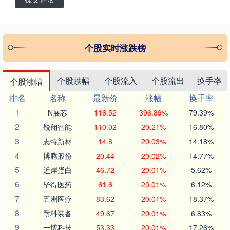
个股实时涨跌榜
个股跌幅
个股流入
个股流出
换手率
个股涨幅
排名
名称
最新价
涨幅
换手率
1
N展芯
116.52
396.89%
79.39%
2
锐翔智能
110.02
20.21%
16.80%
3
志特新材
14.8
20.03%
14.18%
4
博腾股份
20.44
20.02%
14.77%
5
近岸蛋白
46.72
20.01%
5.62%
6
毕得医药
61.6
20.01%
6.12%
7
五洲医疗
83.62
20.01%
18.37%
8
耐科装备
49.67
20.01%
6.83%
9
一博科技
53.33
20.01%
17.26%