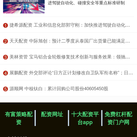
进驾驶自动化、碰撞安全等重点标准研制
​捷希源配资 工业和信息化部郭守刚：加快推进驾驶自动化、碰撞安全等重点标准研制
1
​天天配资 中际旭创：预计二季度从泰国厂出货量已能满足北美客户订单需求
2
​美林资管 宝马铝合金轮毂修复技术创新与服务效果：领驰引领行业服务标准
3
​展鵬配资 外交部评论“日方正计划修改自卫队军衔名称”；日本股市三连跌！ 风控日报
4
​源顺网 中核钛白：累计回购公司股份40605450股
5
有富策略配
配资网址
十大配资平
免费杠杆配
资
台app
资门户网