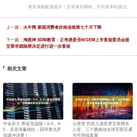
有富策略配资提示：文章来自网络，不代表本站观点。
上一篇：
火牛网 泰国消费者价格连续第七个月下降
下一篇：
淘股神 SDM教育：正考虑是否向GEM上市复核委员会提
交要求就除牌决定进行进一步复核
相关文章
中金辰大 斯诺克战报！6-0，6-
云资管 刘东入选世界互联网名
5，吴宜泽赢德比，囧哥复仇罗
人堂，三十载推动全球互联互通
伯逊冲决赛！
与可持续发展