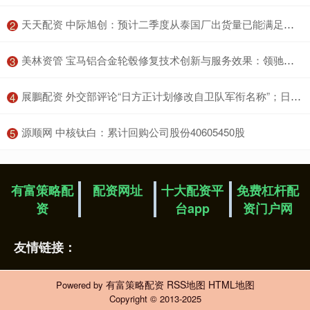
​天天配资 中际旭创：预计二季度从泰国厂出货量已能满足北美客户订单需求
2
​美林资管 宝马铝合金轮毂修复技术创新与服务效果：领驰引领行业服务标准
3
​展鵬配资 外交部评论“日方正计划修改自卫队军衔名称”；日本股市三连跌！ 风控日报
4
​源顺网 中核钛白：累计回购公司股份40605450股
5
有富策略配
配资网址
十大配资平
免费杠杆配
资
台app
资门户网
友情链接：
有富策略配资
RSS地图
HTML地图
Powered by
Copyright
© 2013-2025