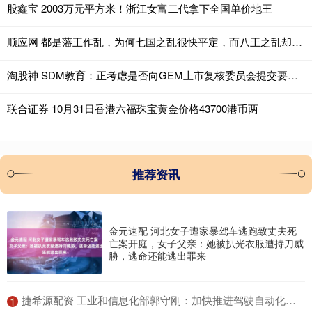
股鑫宝 2003万元平方米！浙江女富二代拿下全国单价地王
顺应网 都是藩王作乱，为何七国之乱很快平定，而八王之乱却持续15年？
淘股神 SDM教育：正考虑是否向GEM上市复核委员会提交要求就除牌决定进行进一步复核
联合证券 10月31日香港六福珠宝黄金价格43700港币两
推荐资讯
金元速配 河北女子遭家暴驾车逃跑致丈夫死
亡案开庭，女子父亲：她被扒光衣服遭持刀威
胁，逃命还能逃出罪来
​捷希源配资 工业和信息化部郭守刚：加快推进驾驶自动化、碰撞安全等重点标准研制
1