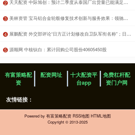
​天天配资 中际旭创：预计二季度从泰国厂出货量已能满足北美客户订单需求
2
​美林资管 宝马铝合金轮毂修复技术创新与服务效果：领驰引领行业服务标准
3
​展鵬配资 外交部评论“日方正计划修改自卫队军衔名称”；日本股市三连跌！ 风控日报
4
​源顺网 中核钛白：累计回购公司股份40605450股
5
有富策略配
配资网址
十大配资平
免费杠杆配
资
台app
资门户网
友情链接：
有富策略配资
RSS地图
HTML地图
Powered by
Copyright
© 2013-2025