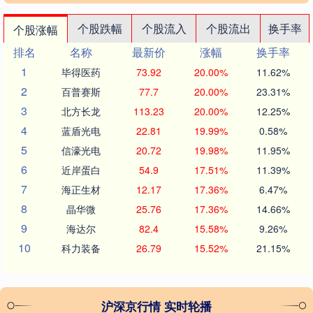
个股跌幅
个股流入
个股流出
换手率
个股涨幅
排名
名称
最新价
涨幅
换手率
1
毕得医药
73.92
20.00%
11.62%
2
百普赛斯
77.7
20.00%
23.31%
3
北方长龙
113.23
20.00%
12.25%
4
蓝盾光电
22.81
19.99%
0.58%
5
信濠光电
20.72
19.98%
11.95%
6
近岸蛋白
54.9
17.51%
11.39%
7
海正生材
12.17
17.36%
6.47%
8
晶华微
25.76
17.36%
14.66%
9
海达尔
82.4
15.58%
9.26%
10
科力装备
26.79
15.52%
21.15%
沪深京行情 实时轮播