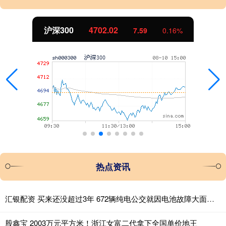
4702.02
北证50
7.59
0.16%
热点资讯
汇银配资 买来还没超过3年 672辆纯电公交就因电池故障大面积停运！东莞最大公交公司起诉卖家
股鑫宝 2003万元平方米！浙江女富二代拿下全国单价地王