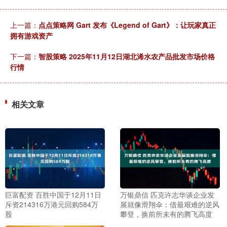
上一篇：
点点策略网 Gart 发布《Legend of Gart》：让玩家真正
拥有游戏资产
下一篇：
智股策略 2025年11月12日湖北浠水农产品批发市场价格
行情
相关文章
巨富配资 百胜中国于12月11日
万银鼎信 匹克许志华谈企业发
斥资214316万港元回购584万
展就像滑翔伞：借最艰难的逆风
股
攀登，换前所未有的腾飞高度