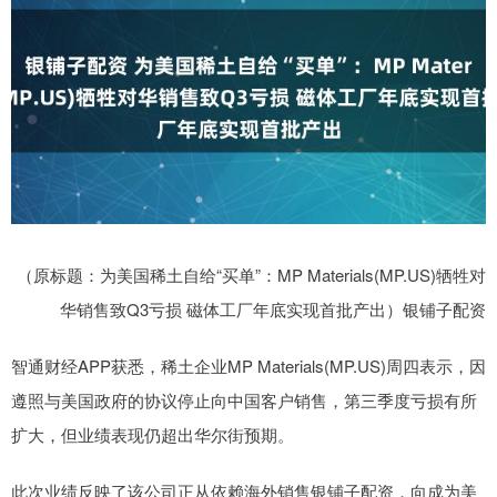
（原标题：为美国稀土自给“买单”：MP Materials(MP.US)牺牲对
华销售致Q3亏损 磁体工厂年底实现首批产出）银铺子配资
智通财经APP获悉，稀土企业MP Materials(MP.US)周四表示，因
遵照与美国政府的协议停止向中国客户销售，第三季度亏损有所
扩大，但业绩表现仍超出华尔街预期。
此次业绩反映了该公司正从依赖海外销售银铺子配资，向成为美