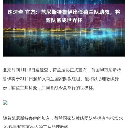
北京时间1月16日速速查，荷兰足协正式宣布，前国脚范尼斯特
鲁伊将于2月1日起加入荷兰国家队教练组。他将以助理教练身
份，辅佐主帅科曼，共同备战今夏举行的世界杯。
随着范尼斯特鲁伊的加入，荷兰国家队教练团队将拥有包括埃尔
文-科曼和琼克在内的三名助理教练。