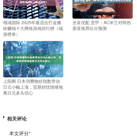
领域国际 2025年最适合打金搬
垒富优配 意甲：AC米兰对阵热
砖赚钱十大网络游戏排行榜（端
那亚推荐比分预测
游榜单）
上阳网 日本消费物价指数带动
日元小幅上涨，贸易担忧情绪拖
累日元多头信心
相关评论
本文评分
*