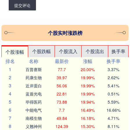
提交评论
个股实时涨跌榜
个股跌幅
个股流入
个股流出
换手率
个股涨幅
排名
名称
最新价
涨幅
换手率
1
百普赛斯
77.7
20.00%
3.37%
2
药康生物
39.97
19.99%
2.62%
3
近岸蛋白
56.06
19.99%
5.41%
4
蓝盾光电
22.81
19.99%
0.51%
5
毕得医药
73.88
19.94%
5.59%
6
中能电气
7.7
16.49%
16.66%
7
南模生物
49.84
16.18%
4.71%
8
义翘神州
124.39
15.30%
8.11%